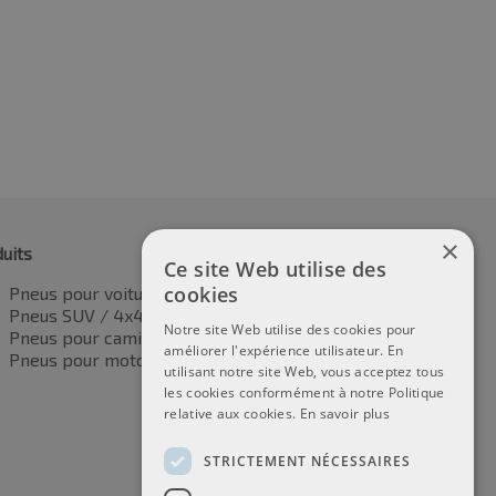
44.05
€
210.14
TVA incluse
TVA incluse
×
uits
Ce site Web utilise des
cookies
Pneus pour voitures
Pneus SUV / 4x4
Notre site Web utilise des cookies pour
Pneus pour camionnettes
améliorer l'expérience utilisateur. En
Pneus pour motos
utilisant notre site Web, vous acceptez tous
les cookies conformément à notre Politique
relative aux cookies.
En savoir plus
STRICTEMENT NÉCESSAIRES