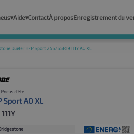
neus
▾
Aide
▾
Contact
À propos
Enregistrement du ve
stone Dueler H/P Sport 255/55R19 111Y AO XL
Pneus d'été
P Sport AO XL
 111Y
Bridgestone