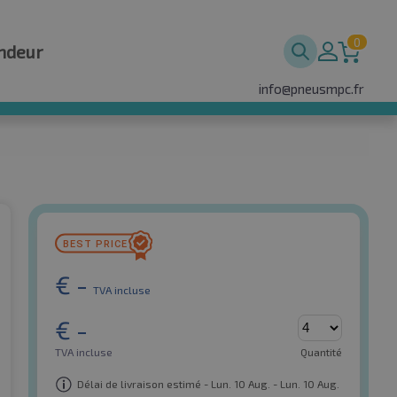
0
ndeur
info@pneusmpc.fr
€
-
TVA incluse
€
-
TVA incluse
Quantité
Délai de livraison estimé - Lun. 10 Aug. - Lun. 10 Aug.