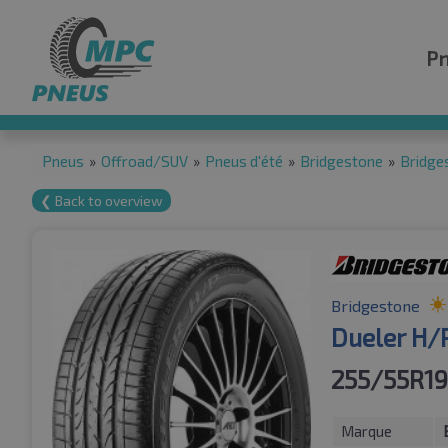
P
Pneus
»
Offroad/SUV
»
Pneus d'été
»
Bridgestone
»
Bridge
❮ Back to overview
Bridgestone
Dueler H/
255/55R19
Marque