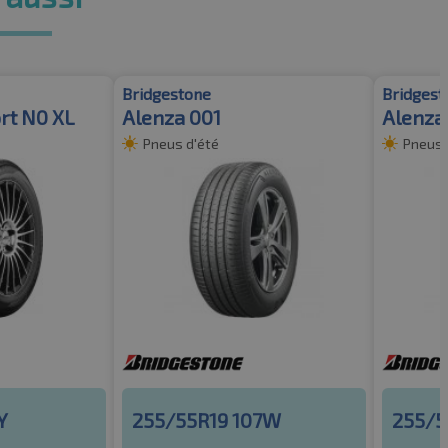
Bridgestone
Bridgest
rt N0 XL
Alenza 001
Alenza
Pneus d'été
Pneus 
Y
255/55R19 107W
255/5