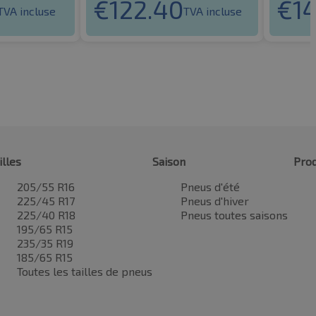
€
122.40
€
1
TVA incluse
TVA incluse
illes
Saison
Prod
205/55 R16
Pneus d'été
225/45 R17
Pneus d'hiver
225/40 R18
Pneus toutes saisons
195/65 R15
235/35 R19
185/65 R15
Toutes les tailles de pneus