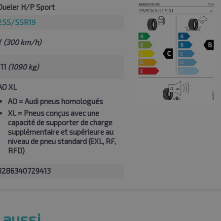
Dueler H/P Sport
255/55R19
Y
(300 km/h)
111
(1090 kg)
AO XL
AO
= Audi pneus homologués
XL
= Pneus conçus avec une
capacité de supporter de charge
supplémentaire et supérieure au
niveau de pneu standard (EXL, RF,
RFD)
3286340729413
 aussi