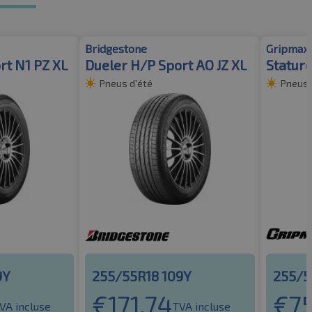
Bridgestone
Gripmax
rt N1 PZ XL
Dueler H/P Sport AO JZ XL
Statur
Pneus d'été
Pneus 
9Y
255/55R18 109Y
255/5
€
171.74
€
75
VA incluse
TVA incluse