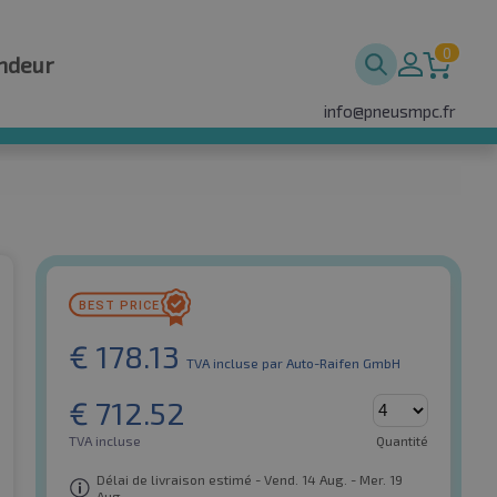
0
ndeur
info@pneusmpc.fr
€
178.13
TVA incluse
par Auto-Raifen GmbH
€
712.52
TVA incluse
Quantité
Délai de livraison estimé - Vend. 14 Aug. - Mer. 19
Aug.