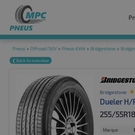
P
Pneus
»
Offroad/SUV
»
Pneus d'été
»
Bridgestone
»
Bridge
❮ Back to overview
Bridgestone
Dueler H/
255/55R1
Marque