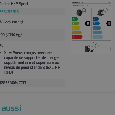
Dueler H/P Sport
255/55R18
W
(270 km/h)
109
(1030 kg)
XL
XL
= Pneus conçus avec une
capacité de supporter de charge
supplémentaire et supérieure au
niveau de pneu standard (EXL, RF,
RFD)
3286340647717
 aussi