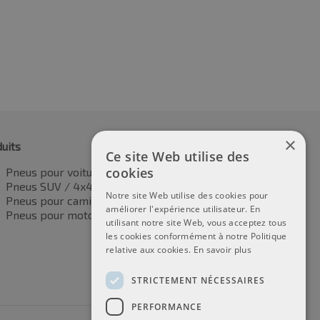
×
uits
Ce site Web utilise des
cookies
Pneus pour voitures
Pneus SUV / 4x4
Notre site Web utilise des cookies pour
Pneus pour camionnettes
améliorer l'expérience utilisateur. En
Pneus pour motos
utilisant notre site Web, vous acceptez tous
les cookies conformément à notre Politique
relative aux cookies.
En savoir plus
STRICTEMENT NÉCESSAIRES
PERFORMANCE