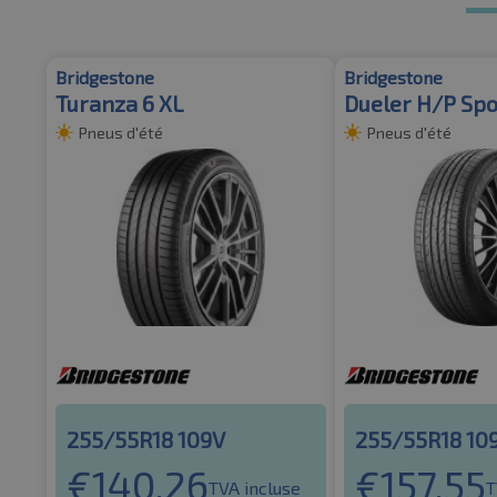
Bridgestone
Bridgestone
Turanza 6 XL
Dueler H/P Spo
Pneus d'été
Pneus d'été
255/55R18 109V
255/55R18 10
€
140.26
€
157.55
TVA incluse
T