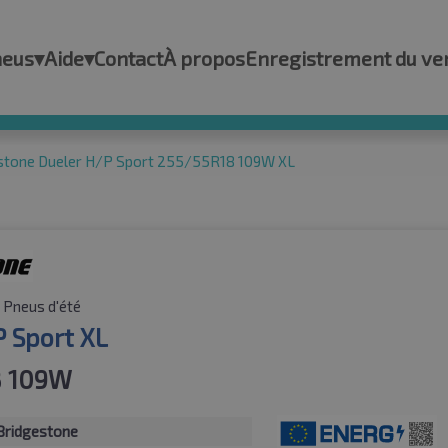
neus
▾
Aide
▾
Contact
À propos
Enregistrement du ve
stone Dueler H/P Sport 255/55R18 109W XL
Pneus d'été
P Sport XL
8 109W
Bridgestone