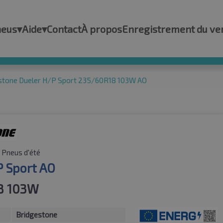
neus
▾
Aide
▾
Contact
À propos
Enregistrement du ve
stone Dueler H/P Sport 235/60R18 103W AO
Pneus d'été
P Sport AO
8 103W
Bridgestone