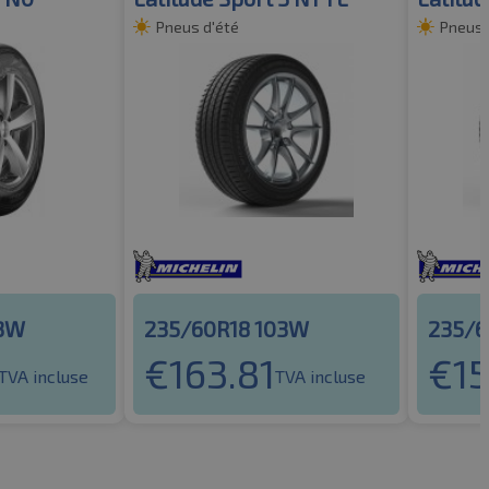
Pneus d'été
Pneus 
03W
235/60R18 103W
235/6
€
163.81
€
15
TVA incluse
TVA incluse