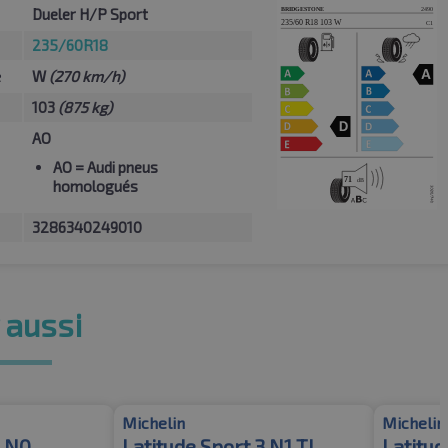
Dueler H/P Sport
235/60R18
e
W
(270 km/h)
103
(875 kg)
AO
AO
= Audi pneus
homologués
3286340249010
 aussi
Michelin
Michelin
e N0
Latitude Sport 3 N1 TL
Latitud