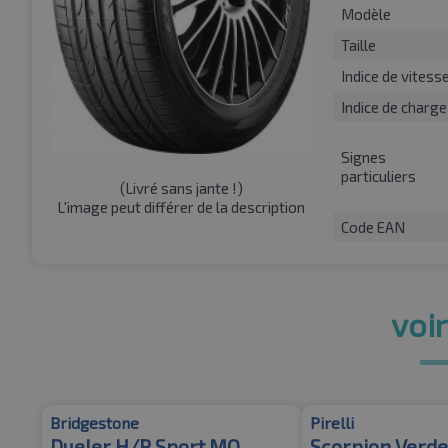
Modèle
Taille
Indice de vitess
Indice de charge
Signes
particuliers
(
Livré sans jante !
)
L'image peut différer de la description
Code EAN
voir
Bridgestone
Pirelli
Dueler H/P Sport MO
Scorpion Verd