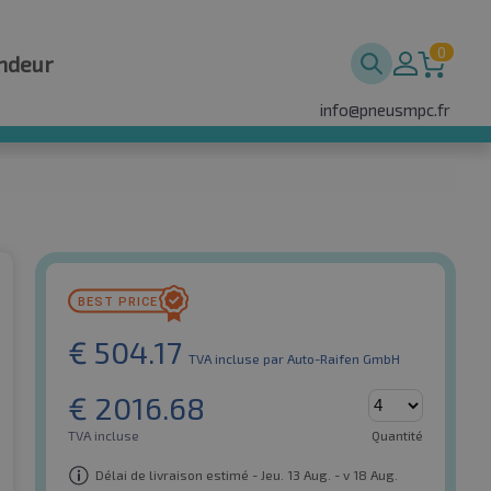
0
ndeur
info@pneusmpc.fr
€
504.17
TVA incluse
par Auto-Raifen GmbH
€
2016.68
TVA incluse
Quantité
Délai de livraison estimé - Jeu. 13 Aug. - v 18 Aug.