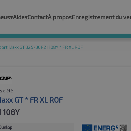
neus
▾
Aide
▾
Contact
À propos
Enregistrement du ve
port Maxx GT 325/30R21 108Y * FR XL ROF
s d'été
Maxx GT * FR XL ROF
1 108Y
Dunlop