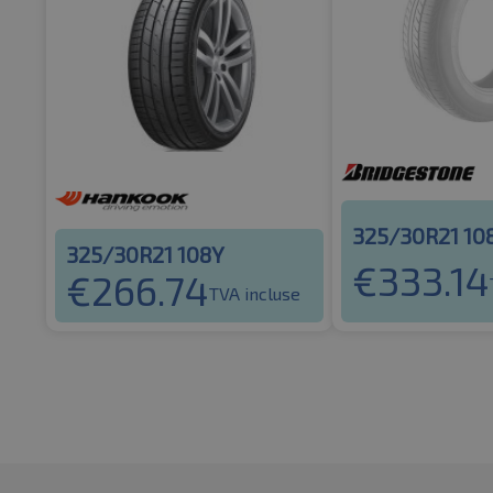
325/30R21 10
325/30R21 108Y
€
333.14
€
266.74
TVA incluse