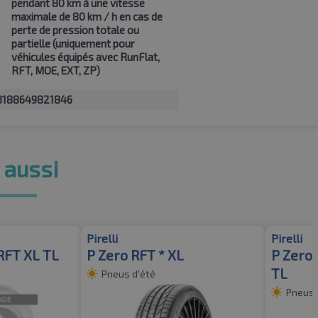
pendant 80 km à une vitesse
maximale de 80 km / h en cas de
perte de pression totale ou
partielle (uniquement pour
véhicules équipés avec RunFlat,
RFT, MOE, EXT, ZP)
3188649821846
 aussi
Pirelli
Pirelli
RFT XL TL
P Zero RFT * XL
P Zero 
TL
Pneus d'été
Pneus 