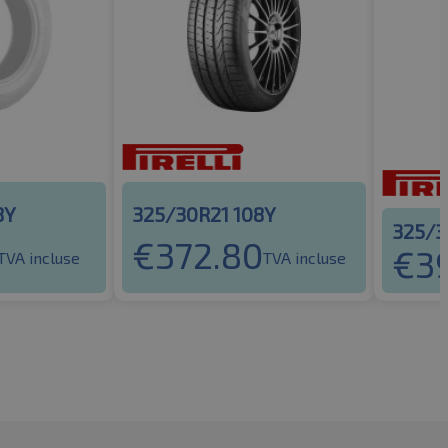
8Y
325/30R21 108Y
325/3
€
372.80
€
3
TVA incluse
TVA incluse