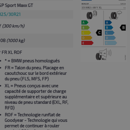
SP Sport Maxx GT
325/30R21
Y
(300 km/h)
108
(1000 kg)
* FR XL ROF
*
= BMW pneus homologués
FR
= Talon du pneu. Placage en
caoutchouc sur le bord extérieur
du pneu (FLS, MFS, FP)
XL
= Pneus conçus avec une
capacité de supporter de charge
supplémentaire et supérieure au
niveau de pneu standard (EXL, RF,
RFD)
ROF
= Technologie runflat de
Goodyear - Technologie qui vous
permet de continuer à rouler