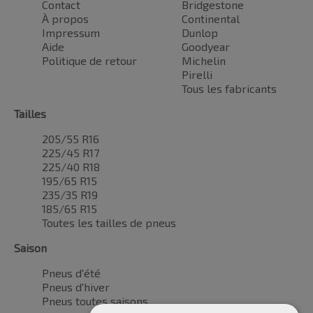
Contact
Bridgestone
À propos
Continental
Impressum
Dunlop
Aide
Goodyear
Politique de retour
Michelin
Pirelli
Tous les fabricants
Tailles
205/55 R16
225/45 R17
225/40 R18
195/65 R15
235/35 R19
185/65 R15
Toutes les tailles de pneus
Saison
Pneus d'été
Pneus d'hiver
Pneus toutes saisons