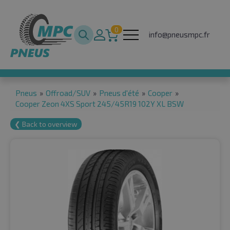
0
info@pneusmpc.fr
Pneus
»
Offroad/SUV
»
Pneus d'été
»
Cooper
»
Cooper Zeon 4XS Sport 245/45R19 102Y XL BSW
❮ Back to overview