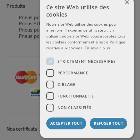
×
Produits
Ce site Web utilise des
cookies
Pneus pour voitures
Pneus SUV / 4x4
Notre site Web utilise des cookies pour
Pneus pour camionnettes
améliorer l'expérience utilisateur. En
Pneus pour motos
utilisant notre site Web, vous acceptez tous
les cookies conformément à notre Politique
relative aux cookies.
En savoir plus
STRICTEMENT NÉCESSAIRES
PERFORMANCE
CIBLAGE
FONCTIONNALITÉ
NON CLASSIFIÉS
ACCEPTER TOUT
REFUSER TOUT
Nos certificats