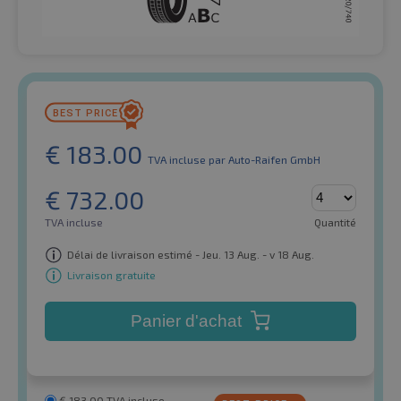
€
183.00
TVA incluse
par Auto-Raifen GmbH
€
732.00
TVA incluse
Quantité
Délai de livraison estimé - Jeu. 13 Aug. - v 18 Aug.
Livraison gratuite
Panier d'achat
€
183.00
TVA incluse