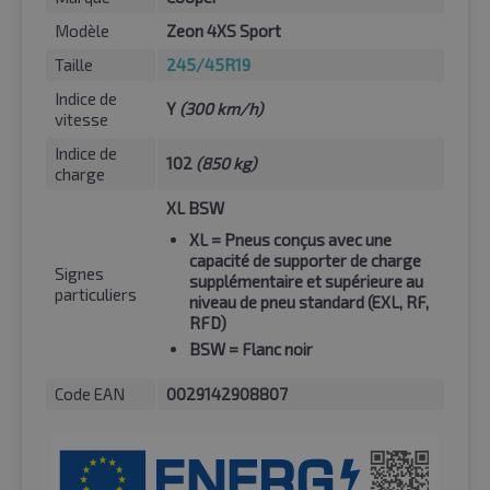
Modèle
Zeon 4XS Sport
Taille
245/45R19
Indice de
Y
(300 km/h)
vitesse
Indice de
102
(850 kg)
charge
XL BSW
XL
= Pneus conçus avec une
capacité de supporter de charge
Signes
supplémentaire et supérieure au
particuliers
niveau de pneu standard (EXL, RF,
RFD)
BSW
= Flanc noir
Code EAN
0029142908807